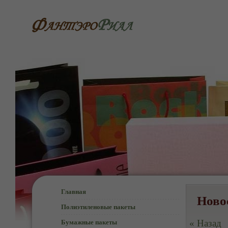
Главная
Ново
Полиэтиленовые пакеты
« Назад
Бумажные пакеты